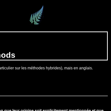
hods
rticulier sur les méthodes hybrides), mais en anglais.
n que leur origine soit explicitement mentionnée et que