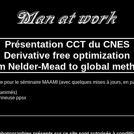
Présentation CCT du CNES
Derivative free optimization
m Nelder-Mead to global met
aite pour le séminaire MAAMI (avec quelques mises à jours, en pa
 animés)
onneuse ppsx
otographies présents sur ce site sont autorisés à conditio