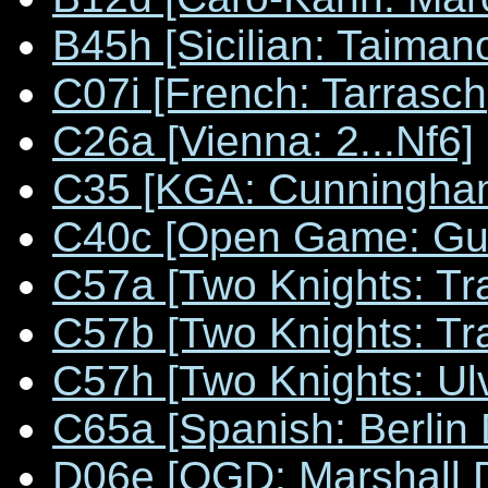
B45h [Sicilian: Taiman
C07i [French: Tarrasch
C26a [Vienna: 2...Nf6]
C35 [KGA: Cunningha
C40c [Open Game: Gu
C57a [Two Knights: Tra
C57b [Two Knights: Tra
C57h [Two Knights: Ulv
C65a [Spanish: Berlin
D06e [QGD: Marshall 