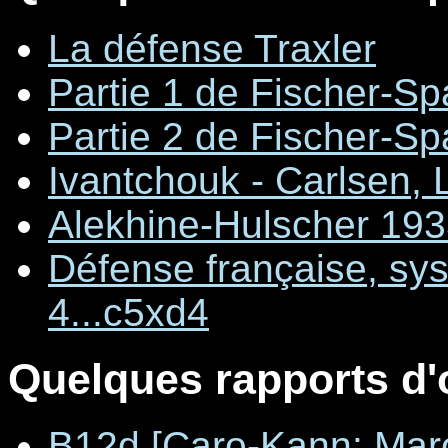
La défense Traxler
Partie 1 de Fischer-S
Partie 2 de Fischer-S
Ivantchouk - Carlsen, 
Alekhine-Hulscher 19
Défense française, sy
4...c5xd4
Quelques rapports d'
B12d [Caro-Kann: Maro