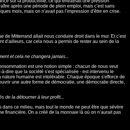
nce sur la productivité, ce qui entraînait une pression
aître après une période de plein emploi, mais c'est sans
ques mois, mais on n'avait pas l'impression d'être en crise.
e de Mitterrand allait nous conduire droit dans le mur. Et c'est
t d'ailleurs, car cela nous a permis de rester au sein de la
ment et cela ne changera jamais...
a consommation est une notion simple : chacun de nous veut
-dire que la société s'est spécialisée - est intervenu le
a nature humaine est intolérable. Chaque époque s'efforce de
ouvrir une autre forme de démocratie, une démocratie directe,
de la détourner à leur profit...
is dans ce milieu, mais tout le monde ne peut être que sévère
ne financière. On a créé de la monnaie là où on n'aurait pas