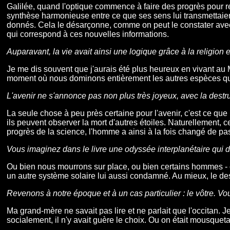
Galilée, quand l'optique commence à faire des progrès pour rega
synthèse harmonieuse entre ce que ses sens lui transmettaient
donnés. Cela le désarçonne, comme on peut le constater avec 
qui correspond à ces nouvelles informations.
Auparavant, la vie avait ainsi une logique grâce à la religion e
Je me dis souvent que j'aurais été plus heureux en vivant au 
moment où nous dominons entièrement les autres espèces que l'
L'avenir ne s'annonce pas non plus très joyeux, avec la destru
La seule chose à peu près certaine pour l'avenir, c'est ce que
ils peuvent observer la mort d'autres étoiles. Naturellement,
progrès de la science, l'homme a ainsi à la fois changé de pas
Vous imaginez dans le livre une odyssée interplanétaire qui d
Ou bien nous mourrons sur place, ou bien certains hommes - ou
un autre système solaire lui aussi condamné. Au mieux, le desti
Revenons à notre époque et à un cas particulier : le vôtre. Vou
Ma grand-mère ne savait pas lire et ne parlait que l'occitan.
socialement, il n'y avait guère le choix. Ou on était mousquetai