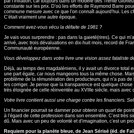
par l'inflation, car toujours dans un modèle des Trente Glorie
constante sur les prix. D'où les efforts de Raymond Barre po
commune mesure avec ce que l'on connaît aujourd'hui. Les choc
C'était vraiment une autre époque.
Comment avez-vous vécu la défaite de 1981 ?
Je vais vous surprendre : pas dans la gaieté(rires). Ce qui m'a
arrivé, avec trois dévaluations en dix-huit mois, record de Fr
Communauté européenne.
Vous développez dans votre livre une vision assez fataliste d
Déjà, au temps des magdaléniens, il y avait un divorce total 
une part égale, car nous mangeons tous la même chose. Mais dès
problème de la rémunération des producteurs, qui n'a pas de 
les corriger. Je pense que la transparence est quelque chose
très éloignée de celle réinventée au XVIIIe siècle, mais avec 
Votre livre contient aussi une charge contre les financiers. Se
Un financier pourrait se damner pour obtenir un quart de poin
à l'égard de cette profession dans son ensemble. C'est très s
dû. Mais avec un peu de volonté et d'imagination, c'est un pro
Requiem pour la planète bleue, de Jean Sérisé (éd. de Fal