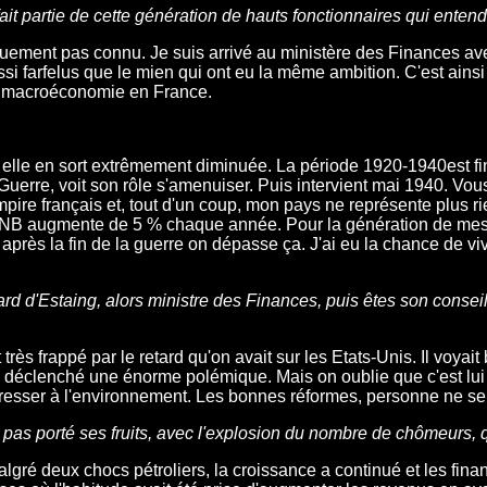
it partie de cette génération de hauts fonctionnaires qui ente
quement pas connu. Je suis arrivé au ministère des Finances avec
ussi farfelus que le mien qui ont eu la même ambition. C'est ainsi
la macroéconomie en France.
, elle en sort extrêmement diminuée. La période 1920-1940est fin
uerre, voit son rôle s'amenuiser. Puis intervient mai 1940. Vo
mpire français et, tout d'un coup, mon pays ne représente plus ri
e PNB augmente de 5 % chaque année. Pour la génération de mes
 après la fin de la guerre on dépasse ça. J'ai eu la chance de vi
d d'Estaing, alors ministre des Finances, puis êtes son conseil
 très frappé par le retard qu'on avait sur les Etats-Unis. Il voyai
 a déclenché une énorme polémique. Mais on oublie que c'est lui 
téresser à l'environnement. Les bonnes réformes, personne ne se s
'a pas porté ses fruits, avec l'explosion du nombre de chômeurs
 Malgré deux chocs pétroliers, la croissance a continué et les fi