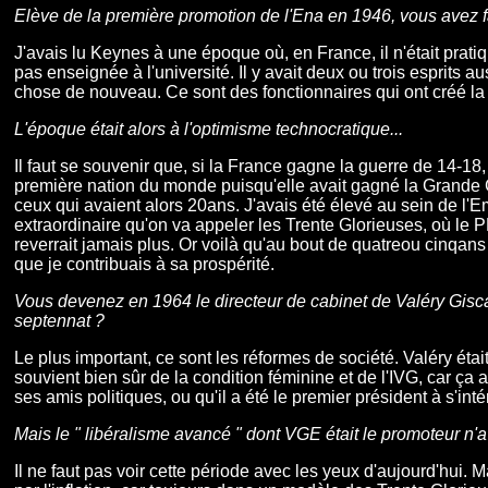
Elève de la première promotion de l'Ena en 1946, vous avez fa
J'avais lu Keynes à une époque où, en France, il n'était prati
pas enseignée à l'université. Il y avait deux ou trois esprits a
chose de nouveau. Ce sont des fonctionnaires qui ont créé 
L'époque était alors à l'optimisme technocratique...
Il faut se souvenir que, si la France gagne la guerre de 14-18
première nation du monde puisqu'elle avait gagné la Grande G
ceux qui avaient alors 20ans. J'avais été élevé au sein de l'E
extraordinaire qu'on va appeler les Trente Glorieuses, où l
reverrait jamais plus. Or voilà qu'au bout de quatreou cinqans
que je contribuais à sa prospérité.
Vous devenez en 1964 le directeur de cabinet de Valéry Giscar
septennat ?
Le plus important, ce sont les réformes de société. Valéry était
souvient bien sûr de la condition féminine et de l'IVG, car ça
ses amis politiques, ou qu'il a été le premier président à s'in
Mais le " libéralisme avancé " dont VGE était le promoteur n
Il ne faut pas voir cette période avec les yeux d'aujourd'hui.