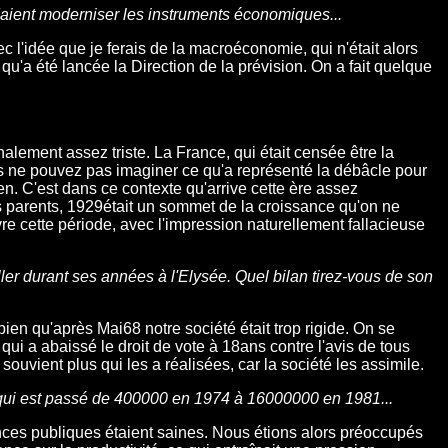
ndaient moderniser les instruments économiques...
 l'idée que je ferais de la macroéconomie, qui n'était alors
 qu'a été lancée la Direction de la prévision. On a fait quelque
alement assez triste. La France, qui était censée être la
us ne pouvez pas imaginer ce qu'a représenté la débâcle pour
en. C'est dans ce contexte qu'arrive cette ère assez
 parents, 1929était un sommet de la croissance qu'on ne
vre cette période, avec l'impression naturellement fallacieuse
ler durant ses années à l'Elysée. Quel bilan tirez-vous de son
t bien qu'après Mai68 notre société était trop rigide. On se
qui a abaissé le droit de vote à 18ans contre l'avis de tous
ouvient plus qui les a réalisées, car la société les assimile.
, qui est passé de 400000 en 1974 à 16000000 en 1981...
nances publiques étaient saines. Nous étions alors préoccupés