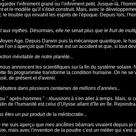
rder l'infiniment grand ou l'infiniment petit. Jusque-là, l'homme
 et le modèle qu'il s'était construit. Mais, avec le développem
le trouble qui envahit les esprits de l'époque. Depuis lors, l
t aux mythes. Désormais, elle ne serait plus que le fruit de multi
Moyen Age. Depuis Darwin puis la mécanique quantique, le hasard
on s'aperçoit que l'homme est un accident et que, si tout devait
ction inévitable de notre planète...
 nous annoncent les scientifiques sur la fin du système solaire
 cette fin programmée transforme la condition humaine. On ne s
sé, de présent et d'avenir.
ébutera dans plusieurs centaines de millions d'années...
 " après-hommes " - réussiront à s'en aller à temps. Mais, si c
n de l'humanité est celui d'Ulysse allant d'île en île. Rejoindra-
s êtes un pur produit de la méritocratie...
 Je me suis aperçu que mes ancêtres béarnais vivaient depuis je 
re, mais avec l'invention de la poudre c'est un métier qui s'est u