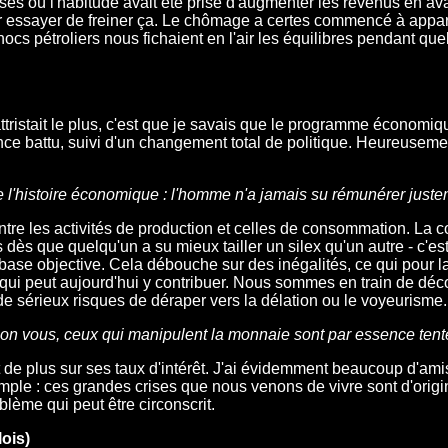
uses où l'habitude avait été prise d'augmenter les revenus en ava
ur essayer de freiner ça. Le chômage a certes commencé à appar
s pétroliers nous fichaient en l'air les équilibres pendant quel
ttristait le plus, c'est que je savais que le programme économiqu
ance battu, suivi d'un changement total de politique. Heureusemen
e l'histoire économique : l'homme n'a jamais su rémunérer juste
entre les activités de production et celles de consommation. L
 que quelqu'un a su mieux tailler un silex qu'un autre - c'est-à
base objective. Cela débouche sur des inégalités, ce qui pour l
 qui peut aujourd'hui y contribuer. Nous sommes en train de déc
de sérieux risques de déraper vers la délation ou le voyeurisme.
lon vous, ceux qui manipulent la monnaie sont par essence tentés 
t de plus sur ses taux d'intérêt. J'ai évidemment beaucoup d'am
imple : ces grandes crises que nous venons de vivre sont d'origi
blème qui peut être circonscrit.
lois)